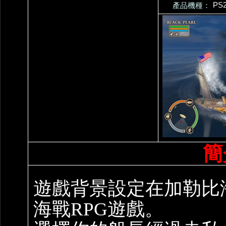
PS
產品機種：
簡
遊戲背景設定在加勒比
海戰RPG遊戲。