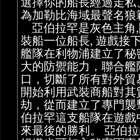
選擇你的船長經過走私
為加勒比海域最聲名狼
亞伯拉罕是灰色主角,
裝船一位船長, 遊戲
艦隊在利物浦建立了秘
大的防禦能力，聯合艦
口，切斷了所有對外貿
開始利用武裝商船對其
劫，從而建立了專門襲擊
伯拉罕這支船隊在遊戲
來最後的勝利。 亞伯