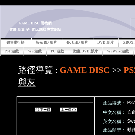
-->
GAME DISC 購物網
電影 影集 AV 電玩遊戲 專業網站
銷售排行榜
藍光 BD 影片
4K UHD 影片
DVD 影片
XBOX
PS1 遊戲
Wii 遊戲
PC 遊戲
動畫 DVD 影片
WiiWare 遊戲
路徑導覽 :
GAME DISC
>>
PS
與灰
P37
產品編號：
亡
中文名稱：
Swa
英文名稱：
動
產品類型：