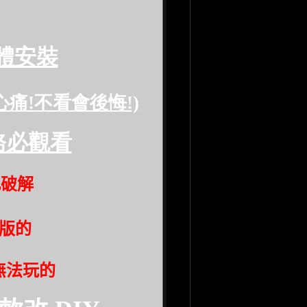
體安裝
心痛!
不看會後悔!)
務必觀看
此破解
版的
無法玩的