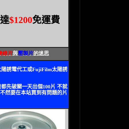
達
$1200
免運費
燒錄片
與
壓製片
的迷思
太陽誘電代工或
FujiFilm
太陽誘
貨都先破關一天出個
100
片 不就
常不然要在本站買到有問題的片