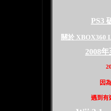
PS3
關於 XBOX360 L
2008
年
2
因
遇到有