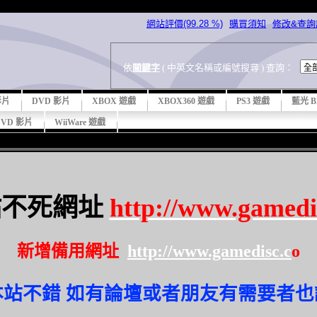
網站評價(99.28 %)
購買須知
修改&查
依
關鍵字
( 中英文名稱或編號搜尋 ) 查詢：
 影片
DVD 影片
XBOX 遊戲
XBOX360 遊戲
PS3 遊戲
藍光 B
DVD 影片
WiiWare 遊戲
站不死網址
http://www.gamedi
新增備用網址
http://www.gamedisc.c
o
站不錯 如有論壇或者朋友有需要者