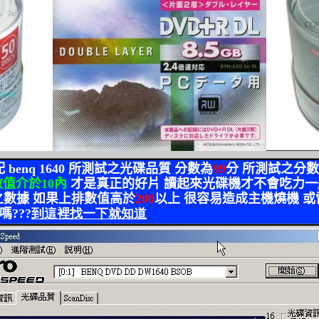
配
benq 1640
所測試之光碟品質 分數為
99
分 所測試之分
數值介於
10
內
才是真正的好片 讀起來光碟機才不會吃力一
數據 如果上排數值高於
200
以上 很容易造成主機燒機 
嗎
???
到這裡找一下就知道