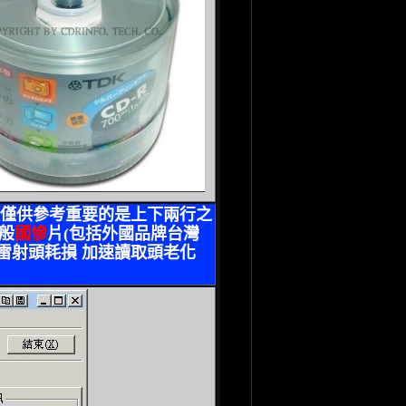
數僅供參考重要的是上下兩行之
般
國慘
片
(
包括外國品牌台灣
或雷射頭耗損 加速讀取頭老化