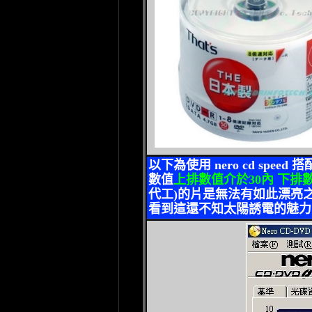
以下為使用
nero cd speed
搭
數值
上排數值介於
30
內 下排
代工
)
的片是無法有如此漂亮之
看到這還不知太陽誘電的魅力