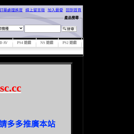
詢訂單處理進度
線上留言版
加入最愛
回到首頁
產品搜尋
D AV
PS4 遊戲
NS 遊戲
PS2 遊戲
sc.cc
也請多多推廣本站