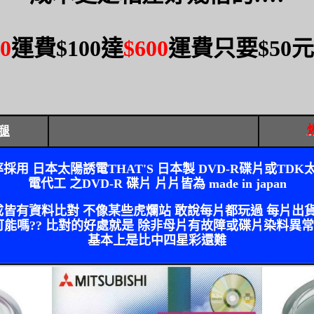
0
運費
$100
達
$600
運費只要
$50
元
1
腿
率採用 日本太陽誘電
THAT'S
日本製
DVD-R
碟片或
TDK
電代工 之
DVD-R
碟片 片片皆為
made in japan
成皆有資料比對 不像某些虎爛站 敢說每片都玩過 每片出
可能嗎
??
比對的好處就是 除非母片有故障或碟片染料異
基本上是比中四星彩還難