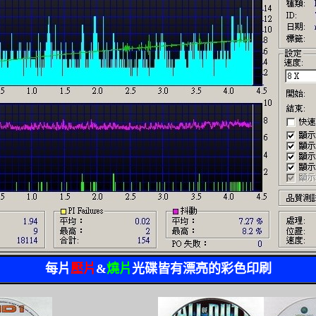
每片
壓片
&
燒片
光碟皆有漂亮的彩色印刷