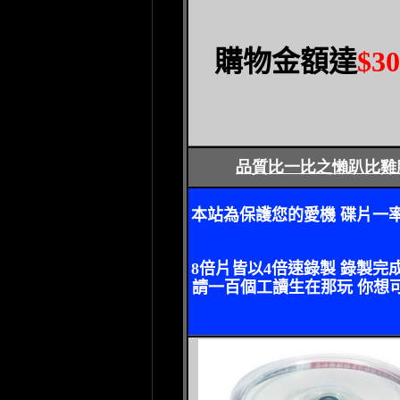
購物金額達
$30
品質比一比之懶趴比雞
本站為保護您的愛機 碟片一
8
倍片皆以
4
倍速錄製 錄製完
請一百個工讀生在那玩 你想