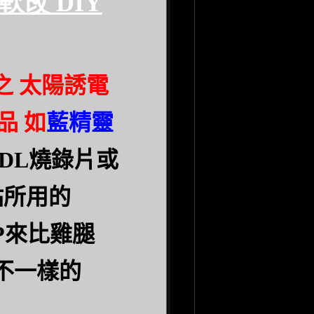
軟改 DIY
之 太陽誘電
品 如
藍精靈
DL
燒錄片或
站所用的
P
來比雞腿
不一樣的