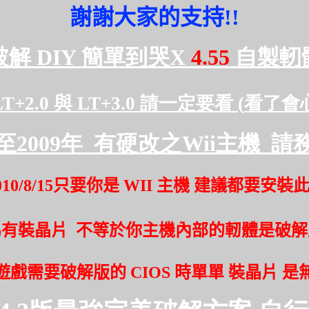
謝謝大家的支持
!!
破解 DIY 簡單到哭X
4.55
自製軔
T+2.0
與 LT+3.0
請一定要看 (
看了會
至2009
年
有硬改之Wii
主機
請
010/8/15
只要你是
WII
主機 建議都要安裝
為有裝晶片
不等於你主機內部的軔體是破解
遊戲需要破解版的
CIOS
時單單 裝晶片 是