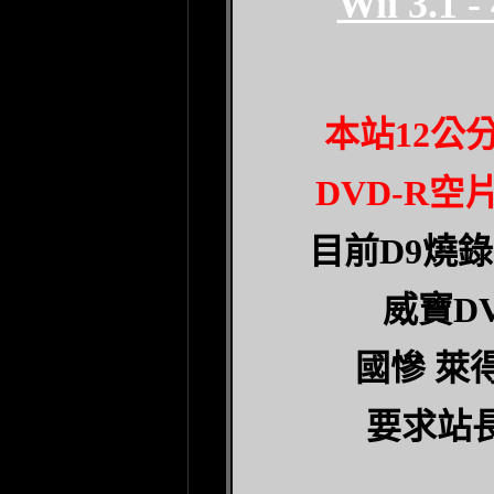
Wii 3.1 - 
本站
12
公
DVD-R
空
目前
D9
燒錄
威寶
D
國慘 萊
要求站