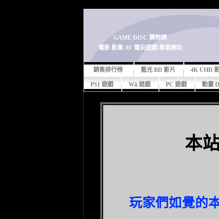
-->
GAME DISC 購物網
電影 影集 AV 電玩遊戲 專業網站
銷售排行榜
藍光 BD 影片
4K UHD
PS1 遊戲
Wii 遊戲
PC 遊戲
動畫 
本
玩家們如覺的本