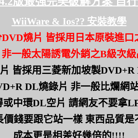
4.2
版最強完美破解方案
自行
WiiWare & Ios??
安裝教學
分
DVD
燒片 皆採用日本原裝進口
片非一般太陽誘電外銷之
B
級次級
片 皆採用三菱新加坡製
DVD+R 
VD+R DL
燒錄片 非一般比爛網
得或中環
DL
空片 請網友不要拿
L
長價錢要跟它站一樣 東西品質是
成本更是相差好幾倍的
!!!!