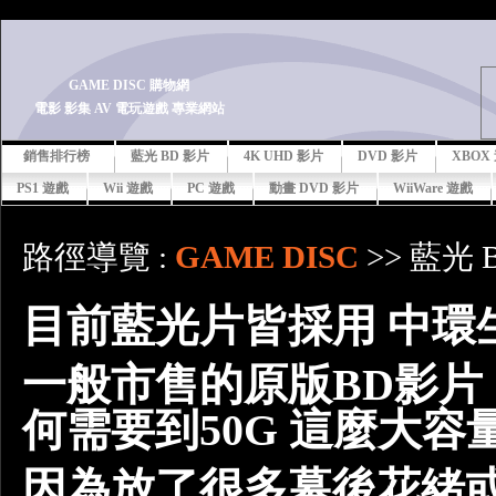
-->
GAME DISC 購物網
電影 影集 AV 電玩遊戲 專業網站
銷售排行榜
藍光 BD 影片
4K UHD 影片
DVD 影片
XBOX
PS1 遊戲
Wii 遊戲
PC 遊戲
動畫 DVD 影片
WiiWare 遊戲
路徑導覽 :
GAME DISC
>> 藍光 
目前藍光片皆採用 中環生
一般市售的原版BD影片 皆
何需要到50G 這麼大容
因為放了很多幕後花緒