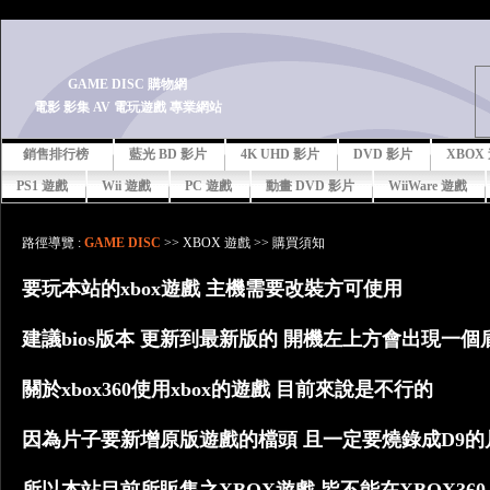
-->
GAME DISC 購物網
電影 影集 AV 電玩遊戲 專業網站
銷售排行榜
藍光 BD 影片
4K UHD 影片
DVD 影片
XBOX
PS1 遊戲
Wii 遊戲
PC 遊戲
動畫 DVD 影片
WiiWare 遊戲
路徑導覽 :
GAME DISC
>> XBOX 遊戲 >> 購買須知
要玩本站的xbox遊戲 主機需要改裝方可使用
建議bios版本 更新到最新版的 開機左上方會出現一個
關於xbox360使用xbox的遊戲 目前來說是不行的
因為片子要新增原版遊戲的檔頭 且一定要燒錄成D9