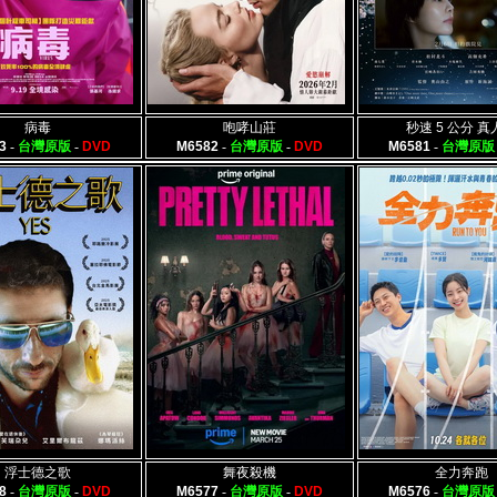
病毒
咆哮山莊
秒速 5 公分 真
3
-
台灣原版
-
DVD
M6582
-
台灣原版
-
DVD
M6581
-
台灣原版
浮士德之歌
舞夜殺機
全力奔跑
8
-
台灣原版
-
DVD
M6577
-
台灣原版
-
DVD
M6576
-
台灣原版