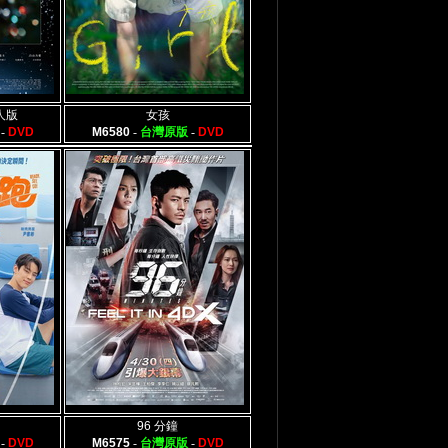
人版
女孩
-
DVD
M6580
-
台灣原版
-
DVD
96 分鐘
-
DVD
M6575
-
台灣原版
-
DVD