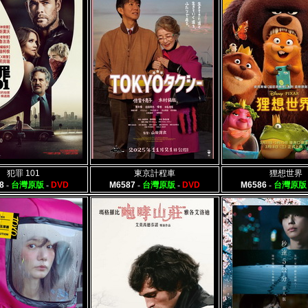
犯罪 101
東京計程車
狸想世界
8
-
台灣原版
-
DVD
M6587
-
台灣原版
-
DVD
M6586
-
台灣原版