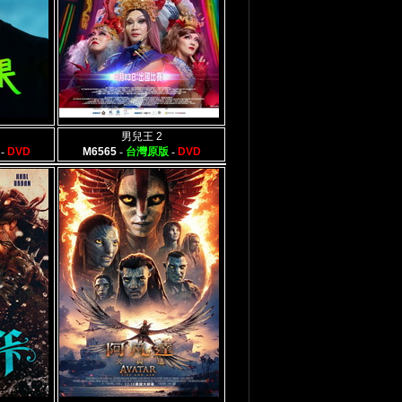
男兒王 2
-
DVD
M6565
-
台灣原版
-
DVD