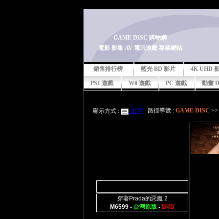
-->
GAME DISC 購物網
電影 影集 AV 電玩遊戲 專業網站
銷售排行榜
藍光 BD 影片
4K UHD
PS1 遊戲
Wii 遊戲
PC 遊戲
動畫 
文字
路徑導覽 :
GAME DISC
>
顯示方式 :
穿著Prada的惡魔 2
M6599
-
台灣原版
-
DVD