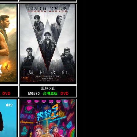
風林火山
-
DVD
M6570
-
台灣原版
-
DVD