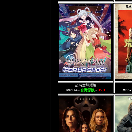
超時空輝耀姬
M6574
-
台灣原版
-
DVD
M657