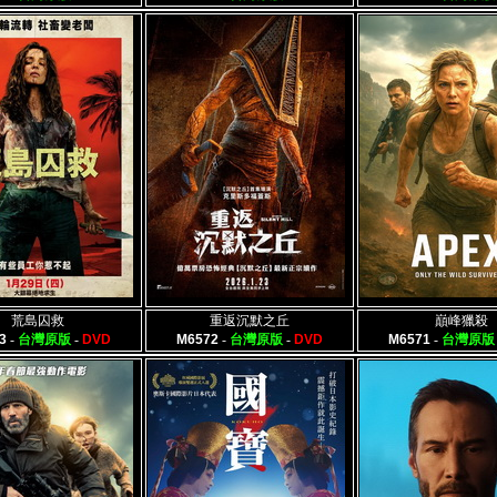
荒島囚救
重返沉默之丘
巔峰獵殺
3
-
台灣原版
-
DVD
M6572
-
台灣原版
-
DVD
M6571
-
台灣原版