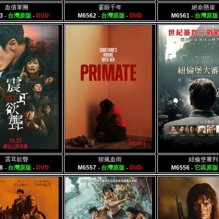
血債軍團
霎眼千年
絕命懸崖
3
-
台灣原版
-
DVD
M6562
-
台灣原版
-
DVD
M6561
-
台灣原版
震耳欲聾
猩瘋血雨
紐倫堡審判
8
-
台灣原版
-
DVD
M6557
-
台灣原版
-
DVD
M6556
-
它區原版