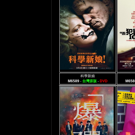
科學新娘
M6589
-
台灣原版
-
DVD
M658