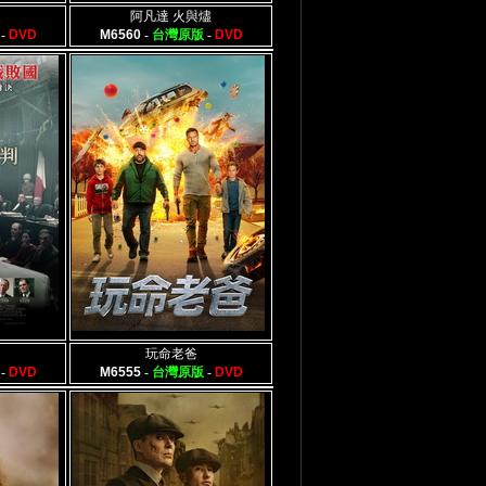
阿凡達 火與燼
-
DVD
M6560
-
台灣原版
-
DVD
玩命老爸
-
DVD
M6555
-
台灣原版
-
DVD