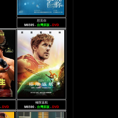
想見你
M6595
-
台灣原版
-
DVD
極限返航
-
DVD
M6590
-
台灣原版
-
DVD