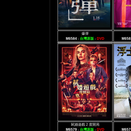
爆彈
M6584
-
台灣原版
-
DVD
M658
弒婚遊戲 2 度開局
M6579
-
台灣原版
-
DVD
M657