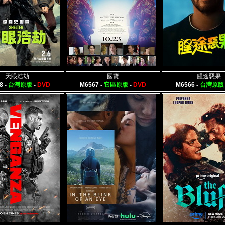
天眼浩劫
國寶
腥途惡果
8
-
台灣原版
-
DVD
M6567
-
它區原版
-
DVD
M6566
-
台灣原版