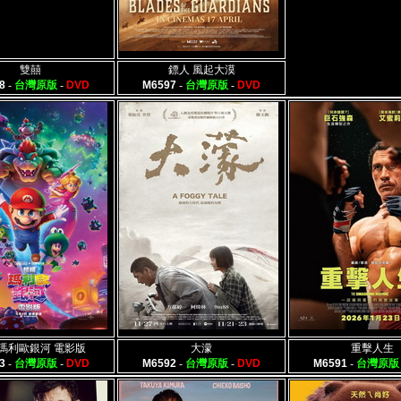
雙囍
鏢人 風起大漠
8
-
台灣原版
-
DVD
M6597
-
台灣原版
-
DVD
瑪利歐銀河 電影版
大濛
重擊人生
3
-
台灣原版
-
DVD
M6592
-
台灣原版
-
DVD
M6591
-
台灣原版