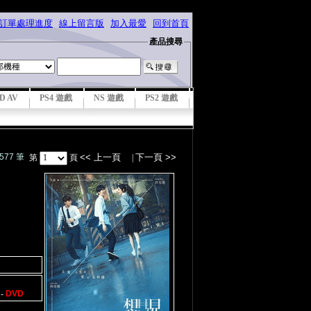
詢訂單處理進度
線上留言版
加入最愛
回到首頁
產品搜尋
D AV
PS4 遊戲
NS 遊戲
PS2 遊戲
577 筆
<< 上一頁
下一頁 >>
第
頁
|
-
DVD