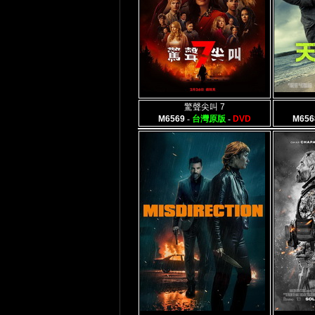
驚聲尖叫 7
M6569
-
台灣原版
-
DVD
M656