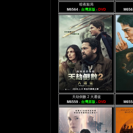
暗夜殺局
M6564
-
台灣原版
-
DVD
M656
天劫倒數 2 大遷徙
M6559
-
台灣原版
-
DVD
M655