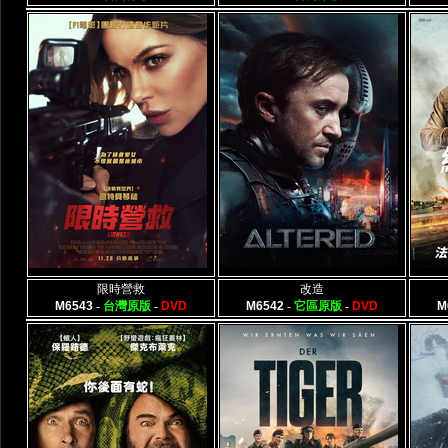
限時營救
改造
M6543
-
台灣原版
-
DVD
M6542
-
它區原版
-
DVD
M