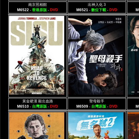
南京照相館
出神入化 3
M6522
-
香港原版
-
DVD
M6521
-
數位下載
-
DVD
M
黃金硬漢 殺出血路
聖母殺手
M6510
-
台灣原版
-
DVD
M6509
-
台灣原版
-
DVD
M