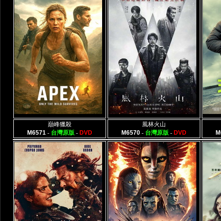
巔峰獵殺
風林火山
M6571
-
台灣原版
-
DVD
M6570
-
台灣原版
-
DVD
M