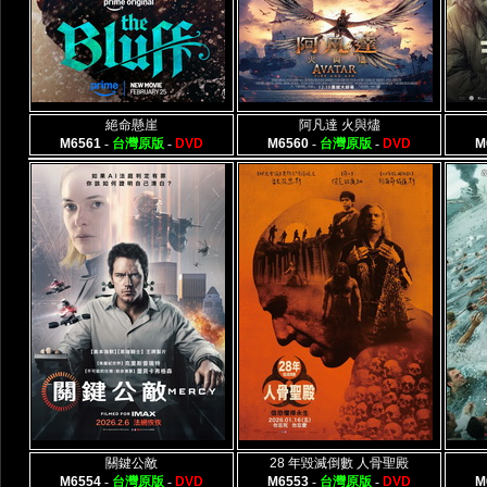
絕命懸崖
阿凡達 火與燼
M6561
-
台灣原版
-
DVD
M6560
-
台灣原版
-
DVD
M
關鍵公敵
28 年毀滅倒數 人骨聖殿
M6554
-
台灣原版
-
DVD
M6553
-
台灣原版
-
DVD
M