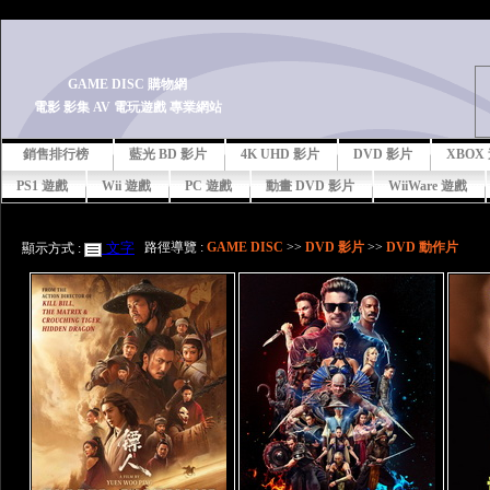
-->
GAME DISC 購物網
電影 影集 AV 電玩遊戲 專業網站
銷售排行榜
藍光 BD 影片
4K UHD 影片
DVD 影片
XBOX
PS1 遊戲
Wii 遊戲
PC 遊戲
動畫 DVD 影片
WiiWare 遊戲
文字
路徑導覽 :
GAME DISC
>>
DVD 影片
>>
DVD 動作片
顯示方式 :