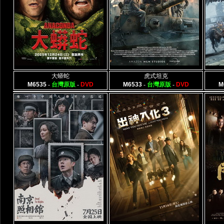
大蟒蛇
虎式坦克
M6535
-
台灣原版
-
DVD
M6533
-
台灣原版
-
DVD
M