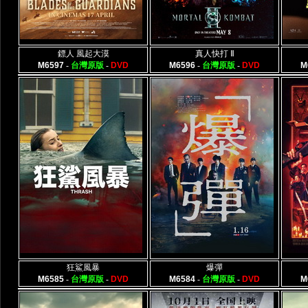
鏢人 風起大漠
真人快打 Ⅱ
M6597
-
台灣原版
-
DVD
M6596
-
台灣原版
-
DVD
M
狂鯊風暴
爆彈
M6585
-
台灣原版
-
DVD
M6584
-
台灣原版
-
DVD
M